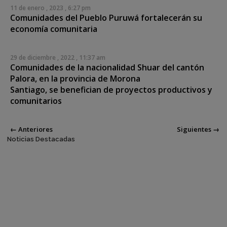
11 de enero , 2023 , 6:27 pm
Comunidades del Pueblo Puruwá fortalecerán su
economía comunitaria
29 de diciembre , 2022 , 11:37 am
Comunidades de la nacionalidad Shuar del cantón
Palora, en la provincia de Morona
Santiago, se benefician de proyectos productivos y
comunitarios
Posts navigation
← Anteriores
Siguientes →
Noticias Destacadas