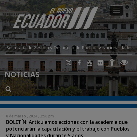
modal-check
Toggle na
Secretaría de Gestión y Desarrollo de Pueblos y Nacionalidades
NOTICIAS
8 de marzo , 2024 , 2:56 pm
BOLETÍN: Articulamos acciones con la academia que
potenciarán la capacitación y el trabajo con Pueblos
y Nacionalidades durante 5 años