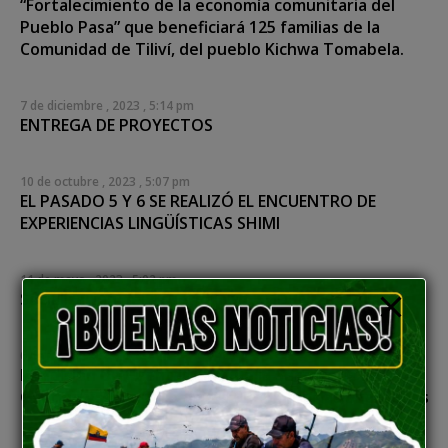
“Fortalecimiento de la economía comunitaria del
Pueblo Pasa” que beneficiará 125 familias de la
Comunidad de Tiliví, del pueblo Kichwa Tomabela.
7 de diciembre , 2023 , 5:14 pm
ENTREGA DE PROYECTOS
10 de octubre , 2023 , 5:07 pm
EL PASADO 5 Y 6 SE REALIZÓ EL ENCUENTRO DE
EXPERIENCIAS LINGÜÍSTICAS SHIMI
11 de mayo , 2023 , 5:02 pm
Socialización del Acuerdo Nro. SGDPN-2022-001
6 de mayo , 2023 , 5:33 am
Rendición De Cuentas 2022 de la Secretaría de
Gestión y Desarrollo de los Pueblos y Nacionalidades