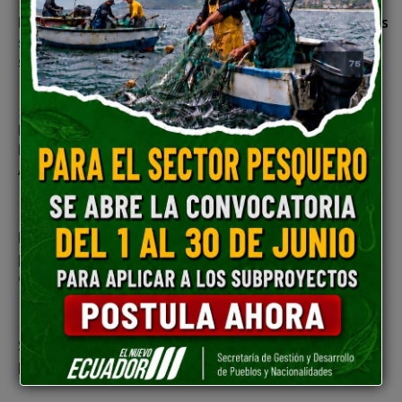
28 de abril , 2023 , 2:27 pm
La Economía comunitaria de pueblos y nacionalidades
se reactiva con la ayuda del Gobierno Nacional para
su desarrollo
20 de marzo , 2023 , 3:49 pm
La Secretaría de Gestión y Desarrollo de Pueblos y
Nacionalidades celebra la ceremonia de pueblos
Andinos, el Pawkar Raymi
18 de enero , 2023 , 5:07 pm
Mujeres del pueblo Panzaleo recibieron recursos
para el fortalecimiento de actividad productiva y
comercial en Cotopaxi
13 de enero , 2023 , 3:39 pm
SGDPN entregó presupuesto para el desarrollo
productivo de Sucumbíos