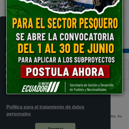
n
Programa para el financiamiento de subproyectos
n
Trámite y Servicios Institucionales
En cumplimiento de lo dispuesto en el
n
Acuerdo No. 012-2019
, emitido por el
Ministerio de Telecomunicaciones y de la
Sociedad de la Información, comunicamos
Contacto Ciudadano Digital
nuestra política para el tratamiento de datos
Portal Trámites Ciudadanos
personales. Para continuar navegando en este
sitio debe aceptar los términos de la misma.
Sistema Nacional de Información (SNI)
Política para el tratamiento de datos
personales
Plataforma Gubernamental de Desarrollo Social del Sur, Quitumbe. Av.
Quitumbe Ñan y Amaru Ñan 6to piso, oficina 605
Quito - Ecuador
Aceptar