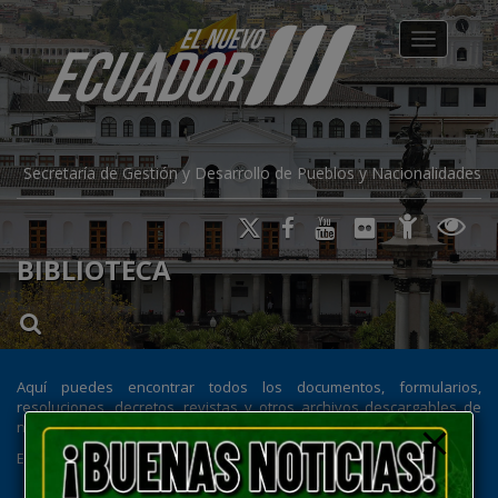
modal-check
Toggle na
Secretaría de Gestión y Desarrollo de Pueblos y Nacionalidades
BIBLIOTECA
Aquí puedes encontrar todos los documentos, formularios,
resoluciones, decretos, revistas y otros archivos descargables de
nuestra institución.
Entérate qué estamos haciendo