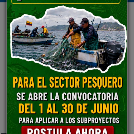
+
Reglamentos
+
Certificado Muyurina
+
Boletines Informativas de Políticas Públicas
+
Acuerdos
+
Formatos y Formularios
+
Resoluciones
+
Decretos
+
PAC