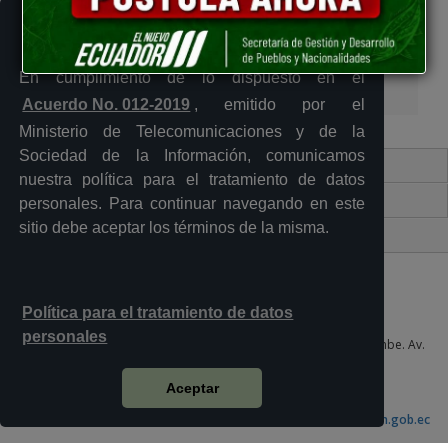
+
Personalidad jurídica
En cumplimiento de lo dispuesto en el
+
Registro de Organizaciones
Acuerdo No. 012-2019
, emitido por el
Ministerio de Telecomunicaciones y de la
Sociedad de la Información, comunicamos
Contacto Ciudadano Digital
nuestra política para el tratamiento de datos
Portal Trámites Ciudadanos
personales. Para continuar navegando en este
sitio debe aceptar los términos de la misma.
Sistema Nacional de Información (SNI)
Política para el tratamiento de datos
personales
Plataforma Gubernamental de Desarrollo Social del Sur, Quitumbe. Av.
Quitumbe Ñan y Amaru Ñan 6to piso, oficina 605
Quito - Ecuador
Aceptar
Teléfono: 023 834 037
Email:
info@sgdpn.gob.ec