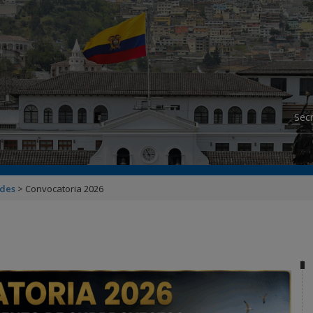
modal-check
Secr
ades
>
Convocatoria 2026