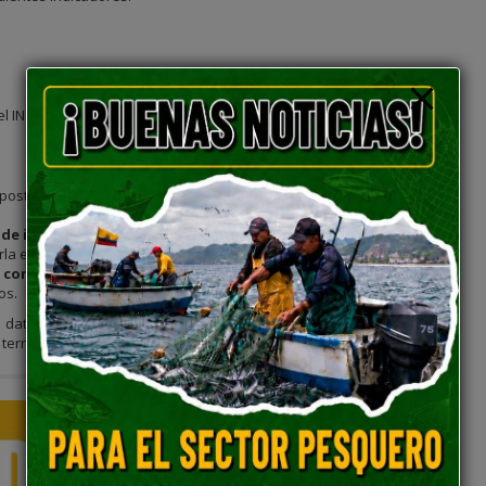
l INEC disponible en el siguiente enlace:
 postulación los datos actualizados del
Censo de Población y
de información específica en la plataforma
, se deberá utilizar
arla en los recuadros del formulario según corresponda.
con la fuente oficial del INEC
, a fin de garantizar la consistencia
os.
 datos estadísticos antes de completar los formularios, ya que esta
erritorial y la evaluación de las propuestas.