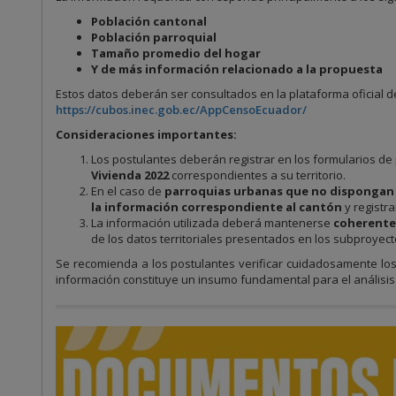
Población cantonal
Población parroquial
Tamaño promedio del hogar
Y de más información relacionado a la propuesta
Estos datos deberán ser consultados en la plataforma oficial de
https://cubos.inec.gob.ec/AppCensoEcuador/
Consideraciones importantes:
Los postulantes deberán registrar en los formularios de
Vivienda 2022
correspondientes a su territorio.
En el caso de
parroquias urbanas que no dispongan 
la información correspondiente al cantón
y registr
La información utilizada deberá mantenerse
coherente 
de los datos territoriales presentados en los subproyect
Se recomienda a los postulantes verificar cuidadosamente los
información constituye un insumo fundamental para el análisis t