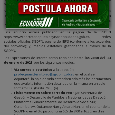
política del Banco Mundial sobre conflictos de intereses.
Se seleccionará un Consultor Individual de acuerdo a las
Regulaciones de Adquisiciones, para Servicios de Consultoría
Individual: Método Selección Abierta y Competitiva de Consultores
Individuales y los Términos de Referencia (TdR).
Este anuncio estará publicado en la página de la SGDPN
https://www.secretariapueblosynacionalidades.gob.ec/; redes
sociales oficiales SGDPN; página del IEPS (conforme a los acuerdos
del convenio); y, medios estatales gestionados a través de la
SGDPN.
Las Expresiones de Interés serán recibidas hasta
las 24:00
del
23
de enero de 2023
por los siguientes medios:
Vía correo electrónico
a la dirección:
profecpiam.territorio@sgdpn.gob.ec
en el cual se
adjuntará: la hoja de vida estandarizada más los documentos
que avale la información detallada en la misma en un solo
formato PDF (hasta 7MB). (ó)
Físicamente en sobre cerrado
entregar: Secretaría de
Gestión y Desarrollo de Pueblos y Nacionalidades Dirección:
Plataforma Gubernamental de Desarrollo Social Sur,
Quitumbe. Av. Quitumbe Ñan y Amaru Ñan, en el counter de la
SGDPN ó en el 6to piso, oficina 605 de 8:00 a 16:30, en días