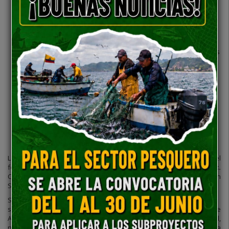
Ciencias de la educación, Antropología, ciencias políticas y
afines.
Experiencia General:
Acreditar al menos 4 años de
experiencia profesional general, contabilizada a partir de la
emisión del primer título universitario
.
Experiencia Específica:
a.
Mínima de veinticuatro (24) meses
en los que haya participado como analista social o afines en
programas o proyectos de preferencia con agencias
multilaterales de financiamiento o cofinanciamiento,
realizando actividades de gestión social de proyectos,
preferiblemente, en zonas rurales;
b.
Mínima de doce (12)
meses de trabajo con organizaciones sociales,
organizaciones de la economía popular y solidaria y/o
personas pertenecientes a Pueblos y Nacionalidades
Indígenas, Afroecuatorianos y Montubios (PIAM), u
organizaciones sociales.
Los interesados deberán presentar:
a.
Hoja de vida según el
formato adjunto;
b.
Copia de documento de identidad personal;
c.
Copia de diplomas y certificaciones académicas, registrados en
SENESCYT; y,
d.
Copia de certificaciones laborales.
Se llama la atención de los Consultores Individuales interesados ​​
sobre la Sección III, párrafos 3.14, 3.16 y 3.17 de las Regulaciones de
Adquisiciones para Prestatarios para PFI del Banco Mundial,
noviembre 2020, (“Regulaciones de Adquisiciones”), que establece la