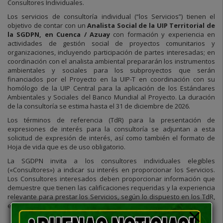
Consultores Individuales.
Los servicios de consultoría individual (“los Servicios”) tienen el
objetivo de contar con un
Analista Social de la UIP Territorial de
la SGDPN, en Cuenca / Azuay
con formación y experiencia en
actividades de gestión social de proyectos comunitarios y
organizaciones, incluyendo participación de partes interesadas; en
coordinación con el analista ambiental prepararán los instrumentos
ambientales y sociales para los subproyectos que serán
financiados por el Proyecto en la UIP-T en coordinación con su
homólogo de la UIP Central para la aplicación de los Estándares
Ambientales y Sociales del Banco Mundial al Proyecto. La duración
de la consultoría se estima hasta el 31 de diciembre de 2026.
Los términos de referencia (TdR) para la presentación de
expresiones de interés para la consultoría se adjuntan a esta
solicitud de expresión de interés, así como también el formato de
Hoja de vida que es de uso obligatorio.
La SGDPN invita a los consultores individuales elegibles
(«Consultores») a indicar su interés en proporcionar los Servicios.
Los Consultores interesados ​​deben proporcionar información que
demuestre que tienen las calificaciones requeridas y la experiencia
relevante para prestar los Servicios, según lo dispuesto en los TdR,
entre otros debe cumplir con:
Nivel Académico
: Ciencias Sociales y culturales, Sociología,