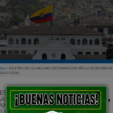
modal-check
Secr
ades
>
BOLETÍN: USD. 6.5 MILLONES DESTINARÁ ESTE AÑO LA SECRETARÍA 
ROLLO SOCIAL
DESTINARÁ ESTE AÑO LA
SARROLLO DE PUEBLOS Y
NANCIAMIENTO Y EJECUCIÓN DE
LO SOCIAL