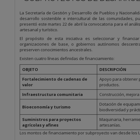
La Secretaría de Gestión y Desarrollo de Pueblos y Nacionalid
desarrollo sostenible e intercultural de las comunidades, p
presentó este martes 22 de abril la convocatoria para el anál
artesanal y turístico.
El propósito de esta iniciativa es seleccionar y financi
organizaciones de base, o gobiernos autónomos descentra
preserven conocimientos ancestrales.
Existen cuatro líneas definidas de financiamiento:
OBJETO
DESCRIPCIÓN
Fortalecimiento de cadenas de
Apoyo para obtener p
valor
productos.
Infraestructura comunitaria
Construcción, mejora 
Dotación de equipam
Bioeconomía y turismo
biodiversidad y práct
Suministros para proyectos
Maquinaria, herramien
agrícolas y afines
artesanías.
Los montos de financiamiento por subproyecto van desde los 