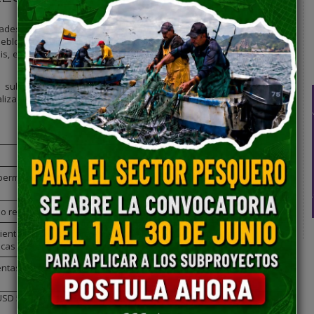
ades, con la finalidad de promover la igualdad de condiciones en el
ueblos y nacionalidades indígenas, afroecuatorianas y montubias,
isis, evaluación y selección de subproyectos con enfoque productivo,
ar subproyectos con enfoque de sostenibilidad, impulsados por
lizados (GAD), que generen ingresos, valor agregado, empleo y
ermisos sanitarios y registros de propiedad intelectual de
o rehabilitación de espacios productivos y turísticos sostenibles.
iento e insumos para emprendimientos que promuevan
icas sostenibles.
tas, materiales para piscicultura, viveros, agroindustria, turismo y
USD 5.000 hasta USD