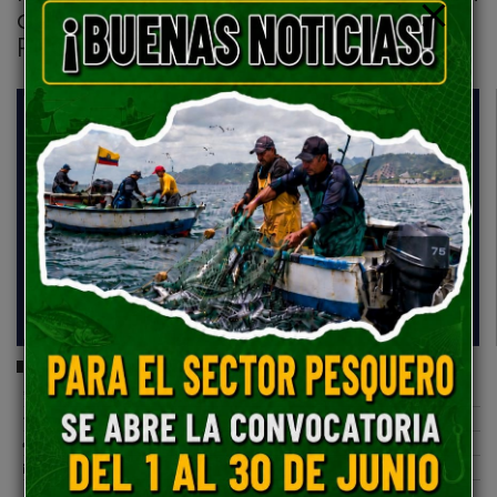
del Gerente del proyecto
PROFECPIAM
Comparte esta publicación:
Tweet
Compartir
Imprimir
Mail