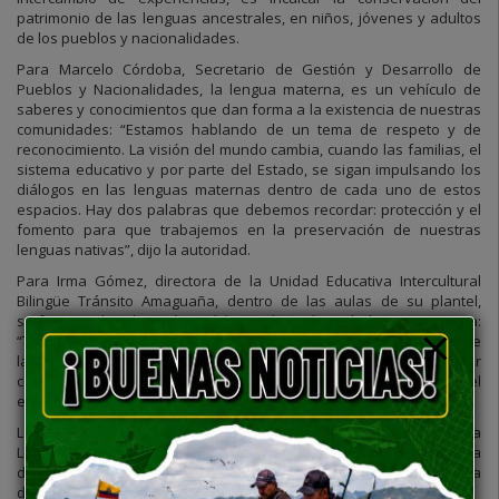
patrimonio de las lenguas ancestrales, en niños, jóvenes y adultos
de los pueblos y nacionalidades.
Para Marcelo Córdoba, Secretario de Gestión y Desarrollo de
Pueblos y Nacionalidades, la lengua materna, es un vehículo de
saberes y conocimientos que dan forma a la existencia de nuestras
comunidades: “Estamos hablando de un tema de respeto y de
reconocimiento. La visión del mundo cambia, cuando las familias, el
sistema educativo y por parte del Estado, se sigan impulsando los
diálogos en las lenguas maternas dentro de cada uno de estos
espacios. Hay dos palabras que debemos recordar: protección y el
fomento para que trabajemos en la preservación de nuestras
lenguas nativas”, dijo la autoridad.
Para Irma Gómez, directora de la Unidad Educativa Intercultural
Bilingüe Tránsito Amaguaña, dentro de las aulas de su plantel,
se fomenta la educación multilingüe basada en la lengua materna:
“Trabajamos con los alumnos cuya lengua materna es diferente de
la lengua de instrucción porque buscamos terminar
con esa distancia que hay entre la familia y la escuela, y mejorar el
entorno escolar a través de las lenguas nativas”, sostuvo.
La UNESCO declaró el 21 de febrero como el “Día Internacional de la
Lengua Materna”, en el año 1999, con el objetivo de promover la
diversidad cultural y lingüística y fomentar la preservación de la
diversidad de las lenguas como patrimonio común.