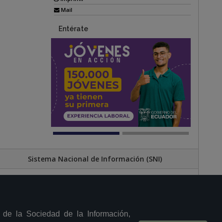
Mail
Entérate
Sistema Nacional de Información (SNI)
 Sur, Quitumbe. Av. Quitumbe Ñan y Amaru Ñan 6to piso, oficina 605
Quito - Ecuador
Teléfono: 023 834 037
Email:
info@sgdpn.gob.ec
y de la Sociedad de la Información,