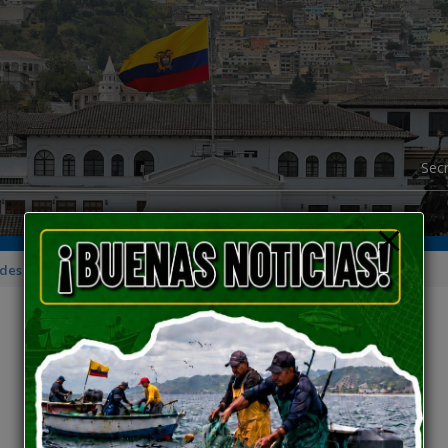
modal-check
Secr
ades
>
Sin categoría
>
NUESTROS MAYORES HITOS