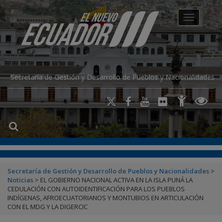
modal-check
Toggle na
Secretaría de Gestión y Desarrollo de Pueblos y Nacionalidades
Secretaría de Gestión y Desarrollo de Pueblos y Nacionalidades
>
Noticias
>
EL GOBIERNO NACIONAL ACTIVA EN LA ISLA PUNÁ LA
CEDULACIÓN CON AUTOIDENTIFICACIÓN PARA LOS PUEBLOS
INDÍGENAS, AFROECUATORIANOS Y MONTUBIOS EN ARTICULACIÓN
CON EL MDG Y LA DIGERCIC