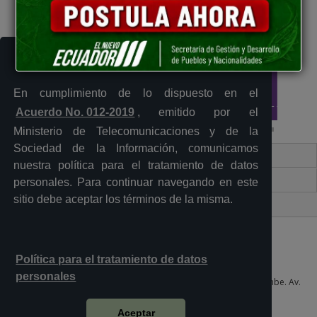
En cumplimiento de lo dispuesto en el
Acuerdo No. 012-2019
, emitido por el
Ministerio de Telecomunicaciones y de la
Sociedad de la Información, comunicamos
Contacto Ciudadano Digital
nuestra política para el tratamiento de datos
Portal Trámites Ciudadanos
personales. Para continuar navegando en este
sitio debe aceptar los términos de la misma.
Sistema Nacional de Información (SNI)
Política para el tratamiento de datos
personales
Plataforma Gubernamental de Desarrollo Social del Sur, Quitumbe. Av.
Quitumbe Ñan y Amaru Ñan 6to piso, oficina 605
Quito - Ecuador
Aceptar