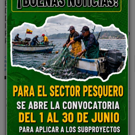
BOLETÍN: CUMPLIENDO CON
DISPOSICIÓN DEL PRESIDENTE
DANIEL NOBOA, EL GOBIERNO
INICIA HISTÓRICO PROCESO DE
RECONOCIMIENTO LEGAL DE 2.500
PARTERAS
CUMPLIENDO CON DISPOSICIÓN DEL PRESIDENTE DANIEL
NOBOA, EL GOBIERNO INICIA HISTÓRICO PROCESO DE
RECONOCIMIENTO LEGAL DE 2.500 PARTERASSGDPN BOLETIN 0048
PROFESIONALIZACIÓN MUJERES PARTERAS RESOLUCIÓN ok
Descarga
Comparte esta publicación:
Tweet
Compartir
Imprimir
Mail
Entérate