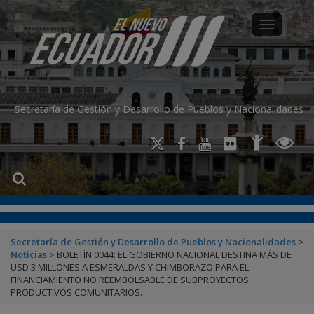
modal-check
Toggle na
Secretaría de Gestión y Desarrollo de Pueblos y Nacionalidades
Secretaría de Gestión y Desarrollo de Pueblos y Nacionalidades
>
Noticias
>
BOLETÍN 0044: EL GOBIERNO NACIONAL DESTINA MÁS DE
USD 3 MILLONES A ESMERALDAS Y CHIMBORAZO PARA EL
FINANCIAMIENTO NO REEMBOLSABLE DE SUBPROYECTOS
PRODUCTIVOS COMUNITARIOS.