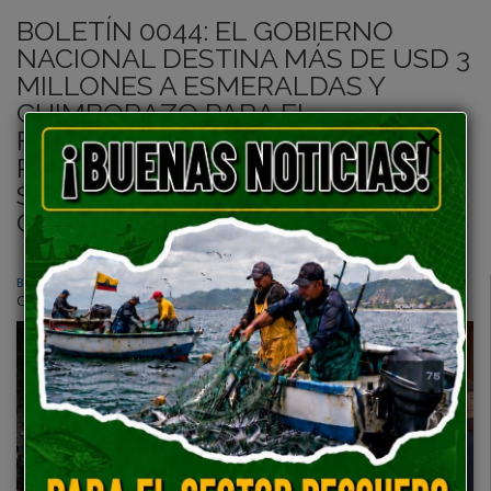
BOLETÍN 0044: EL GOBIERNO
NACIONAL DESTINA MÁS DE USD 3
MILLONES A ESMERALDAS Y
CHIMBORAZO PARA EL
FINANCIAMIENTO NO
REEMBOLSABLE DE
SUBPROYECTOS PRODUCTIVOS
COMUNITARIOS.
BOLETÍN 0044
Descarga
GALERÍA FOTOGRÁFICA