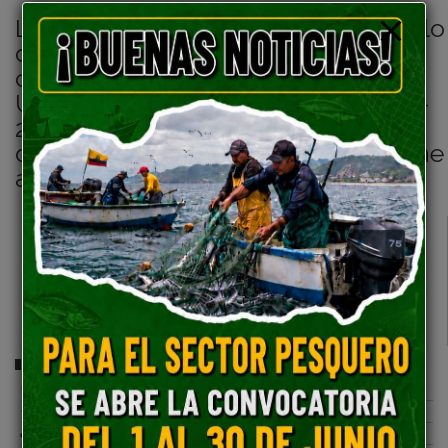
La Secretaría de Gestión y Desarrollo
de Pueblos y Nacionalidades en
cumplimiento Disposición General
Única del ACUERDO Nro. SNP-SNP-
2022-0009-A para el cumplimiento
del Plan Nacional de Desarrollo tiene
a su cargo:
Comparte esta publicación:
Tweet
Compartir
Imprimir