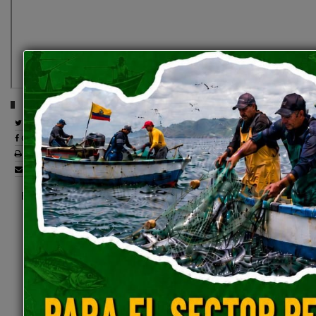
Comparte esta publicación:
Tweet
Compartir
Imprimir
Mail
Entérate