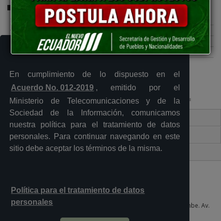
Comparte esta publicación:
Tweet
Compartir
Imprimir
Mail
Entérate
En cumplimiento de lo dispuesto en el
Acuerdo No. 012-2019
, emitido por el
Ministerio de Telecomunicaciones y de la
Sociedad de la Información, comunicamos
Contacto Ciudadano Digital
nuestra política para el tratamiento de datos
Portal Trámites Ciudadanos
personales. Para continuar navegando en este
sitio debe aceptar los términos de la misma.
Sistema Nacional de Información (SNI)
Política para el tratamiento de datos
personales
Plataforma Gubernamental de Desarrollo Social del Sur, Quitumbe. Av.
Quitumbe Ñan y Amaru Ñan 6to piso, oficina 605