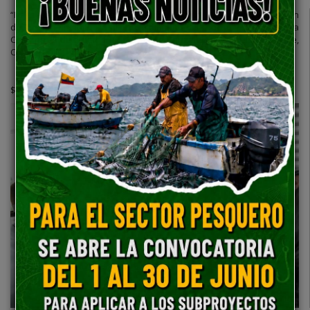
“Fortalecimiento de la economía comunitaria, mediante la dotación
del equipamiento para el procesamiento del chocho y cebada, en la
Comuna 25 de diciembre del, Pueblo Panzaleo, Parroquia Guangaje,
Cantón Pujilí, Provincia Cotopaxi”
MONTO
$111.818,90